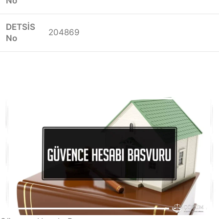
No
DETSİS
204869
No