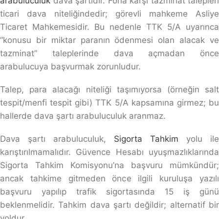
arabuluculuk
dava şartıdır. Fona karşı tazminat talepleri
ticari dava niteliğindedir; görevli mahkeme Asliye
Ticaret Mahkemesidir. Bu nedenle TTK 5/A uyarınca
“konusu bir miktar paranın ödenmesi olan alacak ve
tazminat” taleplerinde dava açmadan önce
arabulucuya başvurmak zorunludur.
Talep, para alacağı niteliği taşımıyorsa (örneğin salt
tespit/menfi tespit gibi) TTK 5/A kapsamına girmez; bu
hallerde dava şartı arabuluculuk aranmaz.
Dava şartı arabuluculuk,
Sigorta Tahkim
yolu ile
karıştırılmamalıdır. Güvence Hesabı uyuşmazlıklarında
Sigorta Tahkim Komisyonu’na başvuru mümkündür;
ancak tahkime gitmeden önce ilgili kuruluşa yazılı
başvuru yapılıp trafik sigortasında 15 iş günü
beklenmelidir. Tahkim dava şartı değildir; alternatif bir
yoldur.