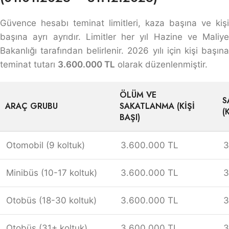
Güvence hesabı teminat limitleri, kaza başına ve kişi
başına ayrı ayrıdır. Limitler her yıl Hazine ve Maliye
Bakanlığı tarafından belirlenir. 2026 yılı için kişi başına
teminat tutarı
3.600.000 TL
olarak düzenlenmiştir.
ÖLÜM VE
S
ARAÇ GRUBU
SAKATLANMA (KIŞI
(
BAŞI)
Otomobil (9 koltuk)
3.600.000 TL
3
Minibüs (10-17 koltuk)
3.600.000 TL
3
Otobüs (18-30 koltuk)
3.600.000 TL
3
Otobüs (31+ koltuk)
3.600.000 TL
3