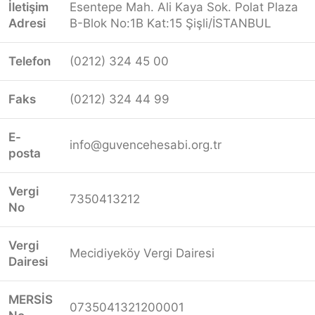
İletişim
Esentepe Mah. Ali Kaya Sok. Polat Plaza
Adresi
B-Blok No:1B Kat:15 Şişli/İSTANBUL
Telefon
(0212) 324 45 00
Faks
(0212) 324 44 99
E-
info@guvencehesabi.org.tr
posta
Vergi
7350413212
No
Vergi
Mecidiyeköy Vergi Dairesi
Dairesi
MERSİS
0735041321200001