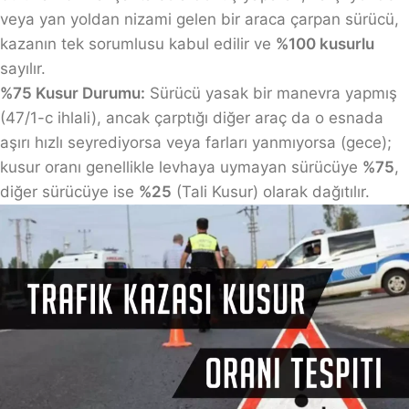
veya yan yoldan nizami gelen bir araca çarpan sürücü,
kazanın tek sorumlusu kabul edilir ve
%100 kusurlu
sayılır.
%75 Kusur Durumu:
Sürücü yasak bir manevra yapmış
(47/1-c ihlali), ancak çarptığı diğer araç da o esnada
aşırı hızlı seyrediyorsa veya farları yanmıyorsa (gece);
kusur oranı genellikle levhaya uymayan sürücüye
%75
,
diğer sürücüye ise
%25
(Tali Kusur) olarak dağıtılır.