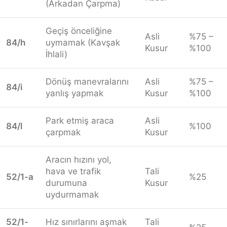
(Arkadan Çarpma)
Geçiş önceliğine
Asli
%75 –
84/h
uymamak (Kavşak
Kusur
%100
İhlali)
Dönüş manevralarını
Asli
%75 –
84/i
yanlış yapmak
Kusur
%100
Park etmiş araca
Asli
84/l
%100
çarpmak
Kusur
Aracın hızını yol,
hava ve trafik
Tali
52/1-a
%25
durumuna
Kusur
uydurmamak
52/1-
Hız sınırlarını aşmak
Tali