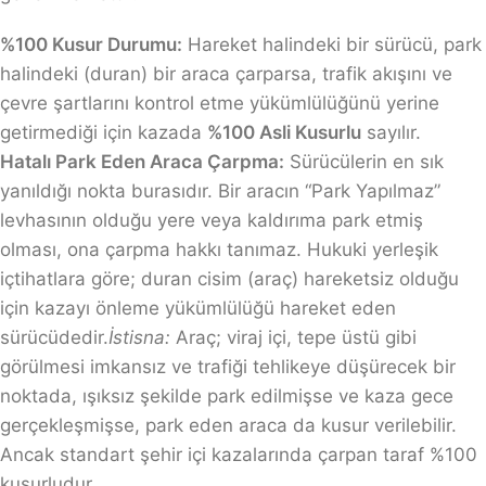
%100 Kusur Durumu:
Hareket halindeki bir sürücü, park
halindeki (duran) bir araca çarparsa, trafik akışını ve
çevre şartlarını kontrol etme yükümlülüğünü yerine
getirmediği için kazada
%100 Asli Kusurlu
sayılır.
Hatalı Park Eden Araca Çarpma:
Sürücülerin en sık
yanıldığı nokta burasıdır. Bir aracın “Park Yapılmaz”
levhasının olduğu yere veya kaldırıma park etmiş
olması, ona çarpma hakkı tanımaz. Hukuki yerleşik
içtihatlara göre; duran cisim (araç) hareketsiz olduğu
için kazayı önleme yükümlülüğü hareket eden
sürücüdedir.
İstisna:
Araç; viraj içi, tepe üstü gibi
görülmesi imkansız ve trafiği tehlikeye düşürecek bir
noktada, ışıksız şekilde park edilmişse ve kaza gece
gerçekleşmişse, park eden araca da kusur verilebilir.
Ancak standart şehir içi kazalarında çarpan taraf %100
kusurludur.