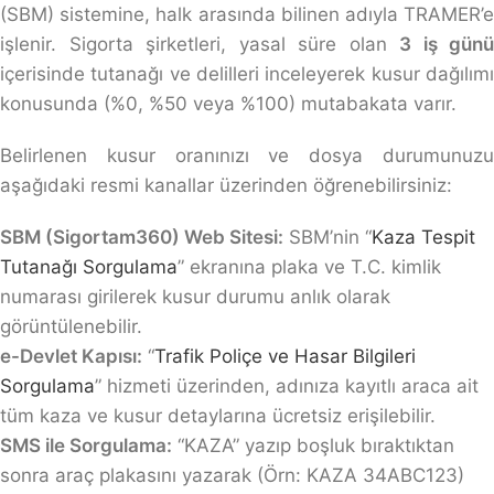
(SBM) sistemine, halk arasında bilinen adıyla TRAMER’e
işlenir. Sigorta şirketleri, yasal süre olan
3 iş günü
içerisinde tutanağı ve delilleri inceleyerek kusur dağılımı
konusunda (%0, %50 veya %100) mutabakata varır.
Belirlenen kusur oranınızı ve dosya durumunuzu
aşağıdaki resmi kanallar üzerinden öğrenebilirsiniz:
SBM (Sigortam360) Web Sitesi:
SBM’nin “
Kaza Tespit
Tutanağı Sorgulama
” ekranına plaka ve T.C. kimlik
numarası girilerek kusur durumu anlık olarak
görüntülenebilir.
e-Devlet Kapısı:
“
Trafik Poliçe ve Hasar Bilgileri
Sorgulama
” hizmeti üzerinden, adınıza kayıtlı araca ait
tüm kaza ve kusur detaylarına ücretsiz erişilebilir.
SMS ile Sorgulama:
“KAZA” yazıp boşluk bıraktıktan
sonra araç plakasını yazarak (Örn: KAZA 34ABC123)