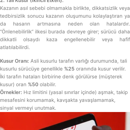
2. Tali Kusur (İkincil Etken):
Kazanın asıl sebebi olmamakla birlikte, dikkatsizlik veya
tedbirsizlik sonucu kazanın oluşumunu kolaylaştıran ya
da hasarın artmasına neden olan hatalardır.
“Önlenebilirlik” ilkesi burada devreye girer; sürücü daha
dikkatli olsaydı kaza engellenebilir veya hafif
atlatılabilirdi.
Kusur Oranı:
Asli kusurlu tarafın varlığı durumunda, tali
kusurlu sürücüye genellikle
%25
oranında kusur verilir.
İki tarafın hataları birbirine denk görülürse (müşterek
kusur) oran
%50
olabilir.
Örnekler:
Hız limitini (yasal sınırlar içinde) aşmak, takip
mesafesini korumamak, kavşakta yavaşlamamak,
sinyal vermeyi unutmak.