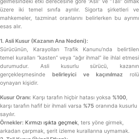
gelmesindeki etki derecesine göre “Asli” ve “Tali” olmak
üzere iki temel sınıfa ayrılır. Sigorta şirketleri ve
mahkemeler, tazminat oranlarını belirlerken bu ayrımı
esas alır.
1. Asli Kusur (Kazanın Ana Nedeni):
Sürücünün, Karayolları Trafik Kanunu’nda belirtilen
temel kuralları “kasten” veya “ağır ihmal” ile ihlal etmesi
durumudur. Asli kusurlu sürücü, kazanın
gerçekleşmesinde
belirleyici ve kaçınılmaz
rolü
oynayan kişidir.
Kusur Oranı:
Karşı tarafın hiçbir hatası yoksa
%100
,
karşı tarafın hafif bir ihmali varsa
%75
oranında kusurlu
sayılır.
Örnekler:
Kırmızı ışıkta geçmek
, ters yöne girmek,
arkadan çarpmak, şerit izleme kurallarına uymamak.