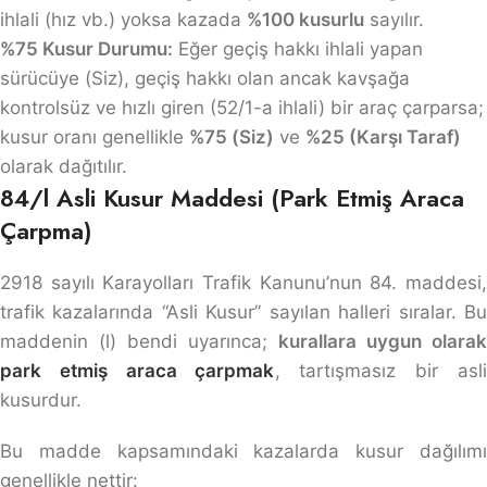
ihlali (hız vb.) yoksa kazada
%100 kusurlu
sayılır.
%75 Kusur Durumu:
Eğer geçiş hakkı ihlali yapan
sürücüye (Siz), geçiş hakkı olan ancak kavşağa
kontrolsüz ve hızlı giren (52/1-a ihlali) bir araç çarparsa;
kusur oranı genellikle
%75 (Siz)
ve
%25 (Karşı Taraf)
olarak dağıtılır.
84/l Asli Kusur Maddesi (Park Etmiş Araca
Çarpma)
2918 sayılı Karayolları Trafik Kanunu’nun 84. maddesi,
trafik kazalarında “Asli Kusur” sayılan halleri sıralar. Bu
maddenin (l) bendi uyarınca;
kurallara uygun olarak
park etmiş araca çarpmak
, tartışmasız bir asli
kusurdur.
Bu madde kapsamındaki kazalarda kusur dağılımı
genellikle nettir: