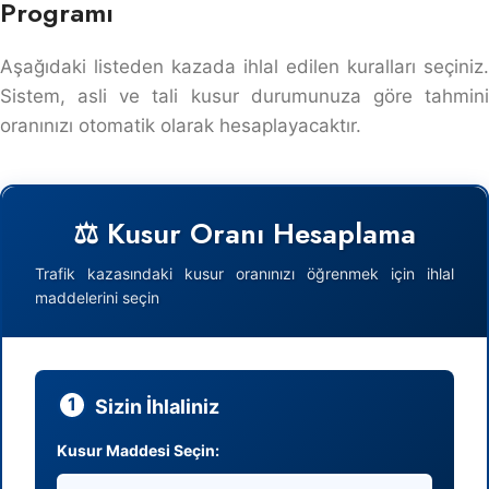
Programı
Aşağıdaki listeden kazada ihlal edilen kuralları seçiniz.
Sistem, asli ve tali kusur durumunuza göre tahmini
oranınızı otomatik olarak hesaplayacaktır.
⚖️ Kusur Oranı Hesaplama
Trafik kazasındaki kusur oranınızı öğrenmek için ihlal
maddelerini seçin
1
Sizin İhlaliniz
Kusur Maddesi Seçin: