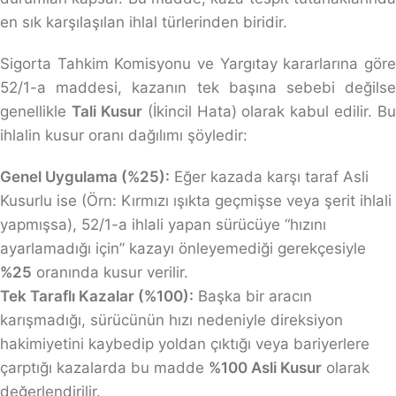
en sık karşılaşılan ihlal türlerinden biridir.
Sigorta Tahkim Komisyonu ve Yargıtay kararlarına göre
52/1-a maddesi, kazanın tek başına sebebi değilse
genellikle
Tali Kusur
(İkincil Hata) olarak kabul edilir. Bu
ihlalin kusur oranı dağılımı şöyledir:
Genel Uygulama (%25):
Eğer kazada karşı taraf Asli
Kusurlu ise (Örn: Kırmızı ışıkta geçmişse veya şerit ihlali
yapmışsa), 52/1-a ihlali yapan sürücüye “hızını
ayarlamadığı için” kazayı önleyemediği gerekçesiyle
%25
oranında kusur verilir.
Tek Taraflı Kazalar (%100):
Başka bir aracın
karışmadığı, sürücünün hızı nedeniyle direksiyon
hakimiyetini kaybedip yoldan çıktığı veya bariyerlere
çarptığı kazalarda bu madde
%100 Asli Kusur
olarak
değerlendirilir.