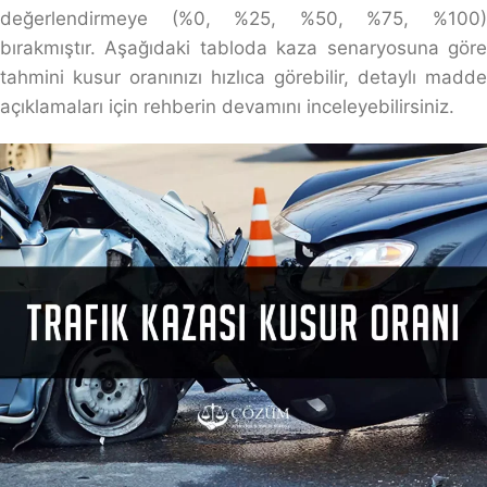
değerlendirmeye (%0, %25, %50, %75, %100)
bırakmıştır. Aşağıdaki tabloda kaza senaryosuna göre
tahmini kusur oranınızı hızlıca görebilir, detaylı madde
açıklamaları için rehberin devamını inceleyebilirsiniz.