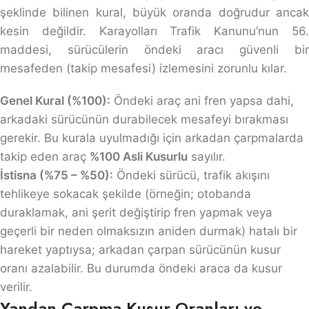
şeklinde bilinen kural, büyük oranda doğrudur ancak
kesin değildir. Karayolları Trafik Kanunu’nun 56.
maddesi, sürücülerin öndeki aracı güvenli bir
mesafeden (takip mesafesi) izlemesini zorunlu kılar.
Genel Kural (%100):
Öndeki araç ani fren yapsa dahi,
arkadaki sürücünün durabilecek mesafeyi bırakması
gerekir. Bu kurala uyulmadığı için arkadan çarpmalarda
takip eden araç
%100 Asli Kusurlu
sayılır.
İstisna (%75 – %50):
Öndeki sürücü, trafik akışını
tehlikeye sokacak şekilde (örneğin; otobanda
duraklamak, ani şerit değiştirip fren yapmak veya
geçerli bir neden olmaksızın aniden durmak) hatalı bir
hareket yaptıysa; arkadan çarpan sürücünün kusur
oranı azalabilir. Bu durumda öndeki araca da kusur
verilir.
Yandan Çarpma Kusur Oranları ve