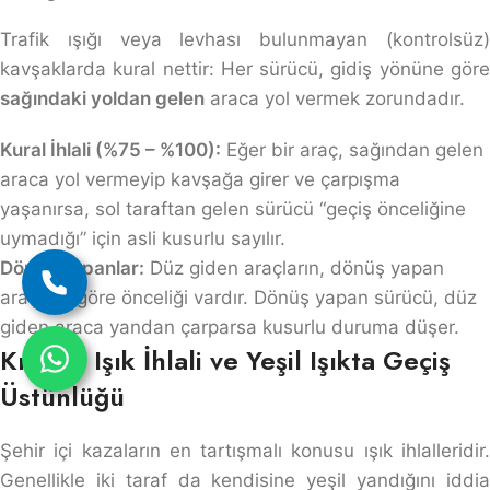
Trafik ışığı veya levhası bulunmayan (kontrolsüz)
kavşaklarda kural nettir: Her sürücü, gidiş yönüne göre
sağındaki yoldan gelen
araca yol vermek zorundadır.
Kural İhlali (%75 – %100):
Eğer bir araç, sağından gelen
araca yol vermeyip kavşağa girer ve çarpışma
yaşanırsa, sol taraftan gelen sürücü “geçiş önceliğine
uymadığı” için asli kusurlu sayılır.
Dönüş Yapanlar:
Düz giden araçların, dönüş yapan
araçlara göre önceliği vardır. Dönüş yapan sürücü, düz
giden araca yandan çarparsa kusurlu duruma düşer.
Kırmızı Işık İhlali ve Yeşil Işıkta Geçiş
Üstünlüğü
Şehir içi kazaların en tartışmalı konusu ışık ihlalleridir.
Genellikle iki taraf da kendisine yeşil yandığını iddia