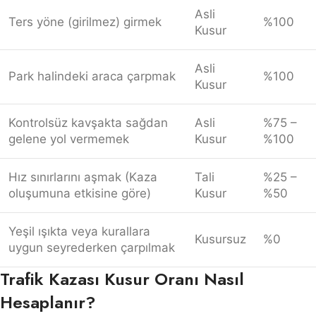
Asli
Ters yöne (girilmez) girmek
%100
Kusur
Asli
Park halindeki araca çarpmak
%100
Kusur
Kontrolsüz kavşakta sağdan
Asli
%75 –
gelene yol vermemek
Kusur
%100
Hız sınırlarını aşmak (Kaza
Tali
%25 –
oluşumuna etkisine göre)
Kusur
%50
Yeşil ışıkta veya kurallara
Kusursuz
%0
uygun seyrederken çarpılmak
Trafik Kazası Kusur Oranı Nasıl
Hesaplanır?