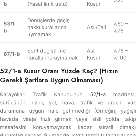
%25
b
(Yasal limit üstü)
Kusur
Dönüşlerde geçiş
53/1-
%50 –
hakkı kurallarına
Asli/Tali
b
%75
uymamak
Şerit değiştirme
Asli
%75 –
67/1-b
kurallarına uymamak
Kusur
%100
52/1-a Kusur Oranı Yüzde Kaç? (Hızın
Gerekli Şartlara Uygun Olmaması)
Karayolları Trafik Kanunu’nun
52/1-a
maddesi,
sürücünün hızını; yol, hava, trafik ve aracın yük
durumuna uygun hale getirmediği (Örneğin; yağışlı
havada viraja hızlı girmek veya sisli yolda takip
mesafesini koruyamayacak kadar süratli olmak)
durumları kapsar. Bu madde, kaza tespit tutanaklarında