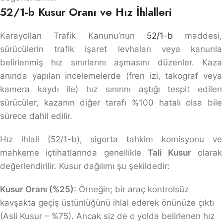
52/1-b Kusur Oranı ve Hız İhlalleri
Karayolları Trafik Kanunu’nun
52/1-b
maddesi,
sürücülerin trafik işaret levhaları veya kanunla
belirlenmiş hız sınırlarını aşmasını düzenler. Kaza
anında yapılan incelemelerde (fren izi, takograf veya
kamera kaydı ile) hız sınırını aştığı tespit edilen
sürücüler, kazanın diğer tarafı %100 hatalı olsa bile
sürece dahil edilir.
Hız ihlali (52/1-b), sigorta tahkim komisyonu ve
mahkeme içtihatlarında genellikle
Tali Kusur
olara
değerlendirilir. Kusur dağılımı şu şekildedir:
Kusur Oranı (%25):
Örneğin; bir araç kontrolsüz
kavşakta geçiş üstünlüğünü ihlal ederek önünüze çıktı
(Asli Kusur – %75). Ancak siz de o yolda belirlenen hız