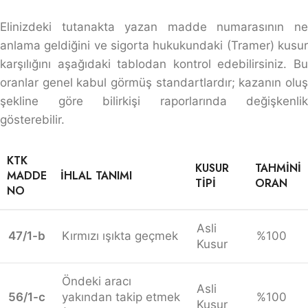
Elinizdeki tutanakta yazan madde numarasının ne
anlama geldiğini ve sigorta hukukundaki (Tramer) kusur
karşılığını aşağıdaki tablodan kontrol edebilirsiniz. Bu
oranlar genel kabul görmüş standartlardır; kazanın oluş
şekline göre bilirkişi raporlarında değişkenlik
gösterebilir.
KTK
KUSUR
TAHMINI
MADDE
İHLAL TANIMI
TIPI
ORAN
NO
Asli
47/1-b
Kırmızı ışıkta geçmek
%100
Kusur
Öndeki aracı
Asli
56/1-c
yakından takip etmek
%100
Kusur