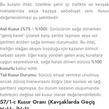
Bu kuralın ihlali, özellikle şehir içi trafikte ve kavşak
noktalarında sıkça kazaya sebebiyet verir. Kusur
değerlendirmesi şu şekildedir:
Asli Kusur (%75 – %100):
Sürücünün sağa dönerken
“geniş kavis” çizerek karşı şeride taşması veya sol
şeritten aniden sağa kırması durumudur. Bu ihlal,
trafiğin olağan akışını bozduğu için kazanın birincil
sebebi sayılır. Eğer karşı yönden gelen araç kurallara
uygun seyrediyorsa, sağa hatalı dönen sürücü
%100
kusurlu
kabul edilir.
Tali Kusur Durumu:
Sürücü sinyal vermeyi unutmuş
ancak dönüş manevrasını doğru (dar kavisle ve sağ
şeritten) yapmışsa; bu durum kazanın oluşumunda
belirleyici değilse tali kusur olarak değerlendirilebilir.
57/1-c Kusur Oranı (Kavşaklarda Geçiş
Hakkı İhlali)