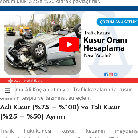
sorumluluk %75’e %25 olarak paylaştırılır.
Av. Cuma Ali Koç anlatımıyla: Trafik kazalarında kusur
oranının tespiti ve tazminat süreçleri.
Asli Kusur (%75 – %100) ve Tali Kusur
(%25 – %50) Ayrımı
Trafik hukukunda kusur, kazanın meydana