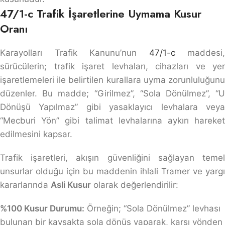
47/1-c Trafik İşaretlerine Uymama Kusur
Oranı
Karayolları Trafik Kanunu’nun
47/1-c
maddesi,
sürücülerin; trafik işaret levhaları, cihazları ve yer
işaretlemeleri ile belirtilen kurallara uyma zorunluluğunu
düzenler. Bu madde; “Girilmez”, “Sola Dönülmez”, “U
Dönüşü Yapılmaz” gibi yasaklayıcı levhalara veya
“Mecburi Yön” gibi talimat levhalarına aykırı hareket
edilmesini kapsar.
Trafik işaretleri, akışın güvenliğini sağlayan temel
unsurlar olduğu için bu maddenin ihlali Tramer ve yargı
kararlarında
Asli Kusur
olarak değerlendirilir:
%100 Kusur Durumu:
Örneğin; “Sola Dönülmez” levhası
bulunan bir kavşakta sola dönüş yaparak, karşı yönden