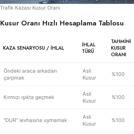
Trafik Kazası Kusur Oranı
Kusur Oranı Hızlı Hesaplama Tablosu
TAHMINI
İHLAL
KAZA SENARYOSU / İHLAL
KUSUR
TÜRÜ
ORANI
Öndeki araca arkadan
Asli
%100
çarpmak
Kusur
Asli
Kırmızı ışıkta geçmek
%100
Kusur
Asli
“DUR” levhasına uymamak
%100
Kusur