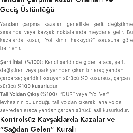
Geçiş Üstünlüğü
Yandan çarpma kazaları genellikle şerit değiştirme
sırasında veya kavşak noktalarında meydana gelir. Bu
kazalarda kusur, “Yol kimin hakkıydı?” sorusuna göre
belirlenir.
Şerit İhlali (%100):
Kendi şeridinde giden araca, şerit
değiştiren veya park yerinden çıkan bir araç yandan
çarparsa; şeridini koruyan sürücü %0 kusursuz, çarpan
sürücü
%100 kusurlu
dur.
Tali Yoldan Çıkış (%100):
“DUR” veya “Yol Ver”
levhasının bulunduğu tali yoldan çıkarak, ana yolda
seyreden araca yandan çarpan sürücü asli kusurludur.
Kontrolsüz Kavşaklarda Kazalar ve
“Sağdan Gelen” Kuralı