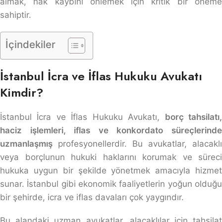
almak, hak kaybını önlemek için kritik bir öneme
sahiptir.
İçindekiler
İstanbul İcra ve İflas Hukuku Avukatı
Kimdir?
İstanbul İcra ve İflas Hukuku Avukatı,
borç tahsilatı
haciz işlemleri, iflas ve konkordato süreçlerinde
uzmanlaşmış
profesyonellerdir. Bu avukatlar, alacaklı
veya borçlunun hukuki haklarını korumak ve süreci
hukuka uygun bir şekilde yönetmek amacıyla hizmet
sunar. İstanbul gibi ekonomik faaliyetlerin yoğun olduğu
bir şehirde, icra ve iflas davaları çok yaygındır.
Bu alandaki uzman avukatlar, alacaklılar için tahsilat