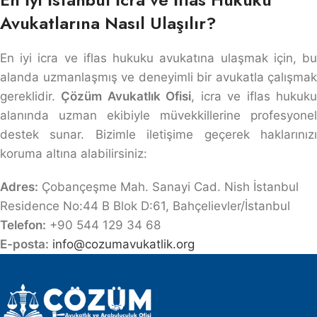
Avukatlarına Nasıl Ulaşılır?
En iyi icra ve iflas hukuku avukatına ulaşmak için, bu
alanda uzmanlaşmış ve deneyimli bir avukatla çalışmak
gereklidir.
Çözüm Avukatlık Ofisi
, icra ve iflas hukuk
alanında uzman ekibiyle müvekkillerine profesyonel
destek sunar. Bizimle iletişime geçerek haklarınızı
koruma altına alabilirsiniz:
Adres:
Çobançeşme Mah. Sanayi Cad. Nish İstanbul
Residence No:44 B Blok D:61, Bahçelievler/İstanbul
Telefon:
+90 544 129 34 68
E-posta:
info@cozumavukatlik.org