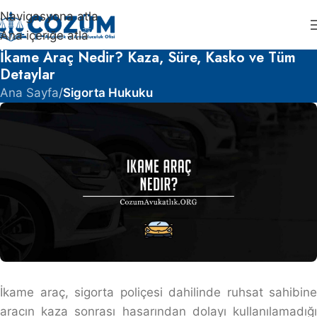
Navigasyona atla
Ana içeriğe atla
İkame Araç Nedir? Kaza, Süre, Kasko ve Tüm
Detaylar
Ana Sayfa
/
Sigorta Hukuku
İkame araç, sigorta poliçesi dahilinde ruhsat sahibine
aracın kaza sonrası hasarından dolayı kullanılamadığı