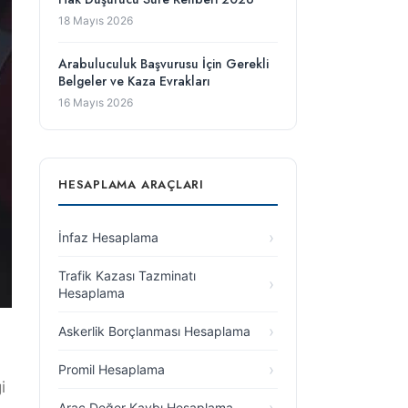
18 Mayıs 2026
Arabuluculuk Başvurusu İçin Gerekli
Belgeler ve Kaza Evrakları
16 Mayıs 2026
HESAPLAMA ARAÇLARI
İnfaz Hesaplama
Trafik Kazası Tazminatı
Hesaplama
Askerlik Borçlanması Hesaplama
Promil Hesaplama
i
Araç Değer Kaybı Hesaplama