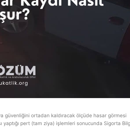
a güvenliğini ortadan kaldıracak ölçüde hasar görmesi
sı yaptığı pert (tam ziya) işlemleri sonucunda Sigorta Bilg