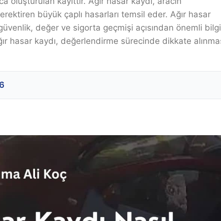
luşturulan kayıttır. Ağır hasar kaydı, aracın
ektiren büyük çaplı hasarları temsil eder. Ağır hasar
güvenlik, değer ve sigorta geçmişi açısından önemli bilgi
n ağır hasar kaydı, değerlendirme sürecinde dikkate alınma
26