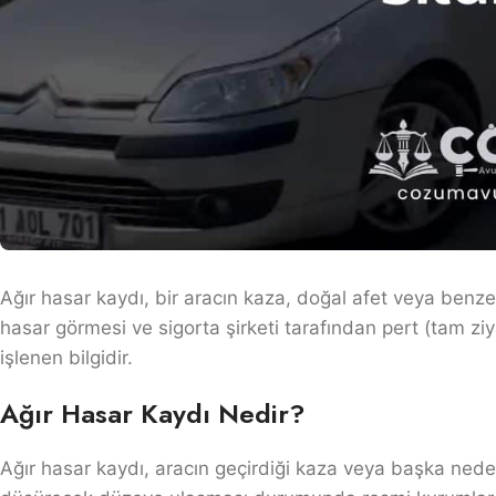
Ağır hasar kaydı, bir aracın kaza, doğal afet veya ben
hasar görmesi ve sigorta şirketi tarafından pert (tam ziy
işlenen bilgidir.
Ağır Hasar Kaydı Nedir?
Ağır hasar kaydı, aracın geçirdiği kaza veya başka nede