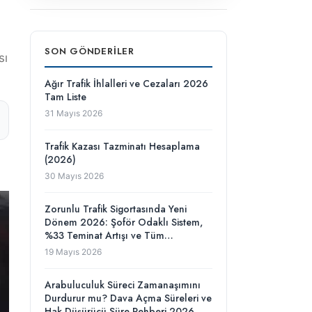
SON GÖNDERILER
sı
Ağır Trafik İhlalleri ve Cezaları 2026
Tam Liste
31 Mayıs 2026
Trafik Kazası Tazminatı Hesaplama
(2026)
30 Mayıs 2026
Zorunlu Trafik Sigortasında Yeni
Dönem 2026: Şoför Odaklı Sistem,
%33 Teminat Artışı ve Tüm
Değişiklikler
19 Mayıs 2026
Arabuluculuk Süreci Zamanaşımını
Durdurur mu? Dava Açma Süreleri ve
Hak Düşürücü Süre Rehberi 2026