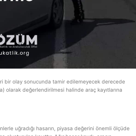
zeri bir olay sonucunda tamir edilemeyecek derecede
a) olarak değerlendirilmesi halinde araç kayıtlarına
nlerle uğradığı hasarın, piyasa değerini önemli ölçüde