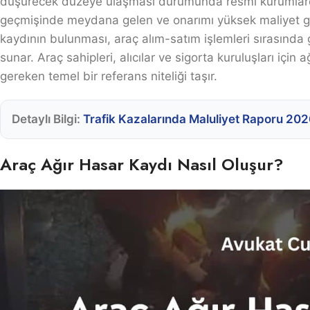
düşürecek düzeye ulaşması durumunda resmi kurumlarca o
geçmişinde meydana gelen ve onarımı yüksek maliyet ger
kaydının bulunması, araç alım-satım işlemleri sırasında 
sunar. Araç sahipleri, alıcılar ve sigorta kuruluşları içi
gereken temel bir referans niteliği taşır.
Detaylı Bilgi:
Trafik Kazalarında Maluliyet Raporu 20
Araç Ağır Hasar Kaydı Nasıl Oluşur?