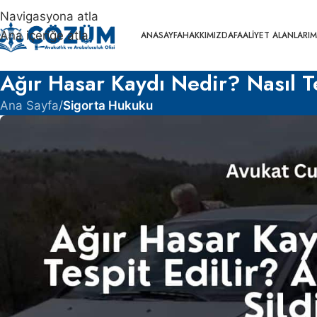
Navigasyona atla
Ana içeriğe atla
ANASAYFA
HAKKIMIZDA
FAALIYET ALANLARIM
Ağır Hasar Kaydı Nedir? Nasıl Te
Ana Sayfa
/
Sigorta Hukuku