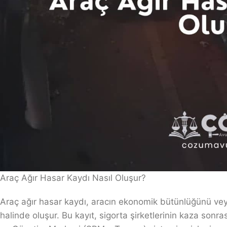
Araç Ağır Hasar Kaydı Nasıl Oluşur?
Araç ağır hasar kaydı, aracın ekonomik bütünlüğünü vey
halinde oluşur. Bu kayıt, sigorta şirketlerinin kaza sonra