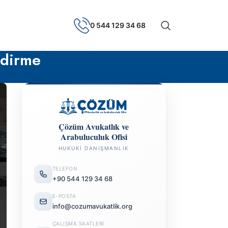
0 544 129 34 68
ldirme
Çözüm Avukatlık ve
Arabuluculuk Ofisi
HUKUKI DANIŞMANLIK
TELEFON
+90 544 129 34 68
E-POSTA
info@cozumavukatlik.org
ÇALIŞMA SAATLERI