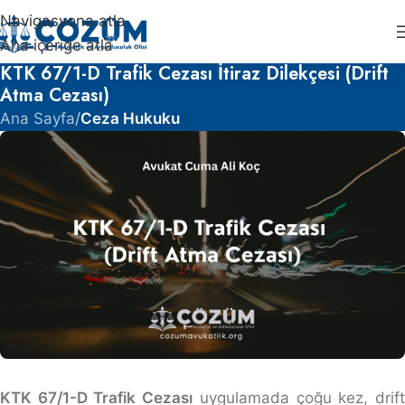



Navigasyona atla
Ana içeriğe atla
KTK 67/1-D Trafik Cezası İtiraz Dilekçesi (Drift
Atma Cezası)
Ana Sayfa
/
Ceza Hukuku
KTK 67/1-D Trafik Cezası
uygulamada çoğu kez, drif