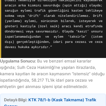
olması nedeniyle direksiyon hakimiyetini kaybederek
aracın arka kısmını savurduğu (spin attığı) olayda;
sanığın eylemi trafik güvenliğini kasten tehlikeye
sokma veya ‘drift’ olarak nitelendirilemez. Drift
(yanlama) eylemi, sürücünün bilerek, isteyerek ve
gösteri kastıyla (özel saik) aracı kendi etrafında
döndürmesi veya savurmasıdır. Olayda ‘kasıt’ unsuru
ispatlanamadığından ve eylem ‘taksirle’ (istem
dışı) gerçekleştiğinden, idari para cezası ve ceza
davası hukuka aykırıdır.”
Uygulama Sonucu:
Bu ve benzeri emsal kararlar
ışığında; Sulh Ceza Hakimliği’ne yapılan itirazlarda,
kamera kayıtları ile aracın kaymasının “istemsiz” olduğu
ispatlandığında, 58.217 TL’lik idari para cezası ve
ehliyetin geri alınması işlemi iptal edilmektedir.
Detaylı Bilgi:
KTK 78/1-b (Kask Takmama) Trafik