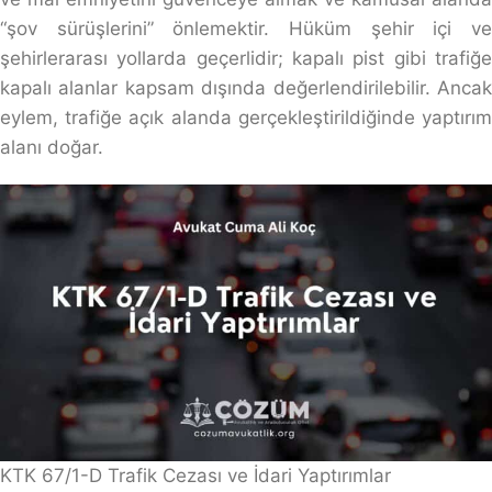
“şov sürüşlerini” önlemektir. Hüküm şehir içi ve
şehirlerarası yollarda geçerlidir; kapalı pist gibi trafiğe
kapalı alanlar kapsam dışında değerlendirilebilir. Ancak
eylem, trafiğe açık alanda gerçekleştirildiğinde yaptırım
alanı doğar.
KTK 67/1-D Trafik Cezası ve İdari Yaptırımlar