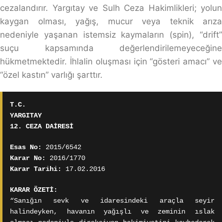
cezalandırır. Yargıtay ve Sulh Ceza Hakimlikleri; yolun
kaygan olması, yağış, mucur veya teknik arıza
nedeniyle yaşanan istemsiz kaymaların (spin), “drift”
suçu kapsamında değerlendirilemeyeceğine
hükmetmektedir. İhlalin oluşması için “gösteri amacı” ve
“özel kastın” varlığı şarttır.
T.C.
YARGITAY
12. CEZA DAİRESİ
Esas No:
2015/6542
Karar No:
2016/1770
Karar Tarihi:
17.02.2016
KARAR ÖZETİ:
“Sanığın sevk ve idaresindeki araçla seyir
halindeyken, havanın yağışlı ve zeminin ıslak