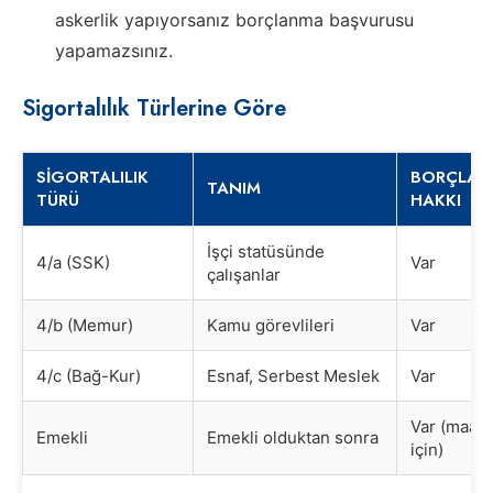
askerlik yapıyorsanız borçlanma başvurusu
yapamazsınız.
Sigortalılık Türlerine Göre
SIGORTALILIK
BORÇLA
TANIM
TÜRÜ
HAKKI
İşçi statüsünde
4/a (SSK)
Var
çalışanlar
4/b (Memur)
Kamu görevlileri
Var
4/c (Bağ-Kur)
Esnaf, Serbest Meslek
Var
Var (maaş a
Emekli
Emekli olduktan sonra
için)