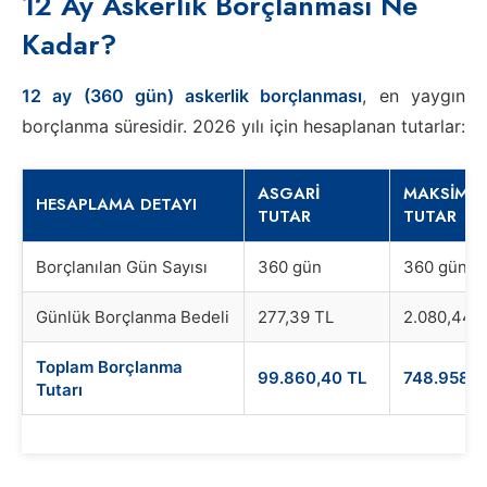
12 Ay Askerlik Borçlanması Ne
Kadar?
12 ay (360 gün) askerlik borçlanması
, en yaygın
borçlanma süresidir. 2026 yılı için hesaplanan tutarlar:
ASGARI
MAKSIMU
HESAPLAMA DETAYI
TUTAR
TUTAR
Borçlanılan Gün Sayısı
360 gün
360 gün
Günlük Borçlanma Bedeli
277,39 TL
2.080,44 
Toplam Borçlanma
99.860,40 TL
748.958,4
Tutarı