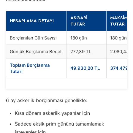
ASGARI
MAKSIMU
HESAPLAMA DETAYI
TUTAR
TUTAR
Borçlanılan Gün Sayısı
180 gün
180 gün
Günlük Borçlanma Bedeli
277,39 TL
2.080,44 
Toplam Borçlanma
49.930,20 TL
374.479,2
Tutarı
6 ay askerlik borçlanması genellikle:
Kısa dönem askerlik yapanlar için
Sadece eksik prim gününü tamamlamak
isteyenler için