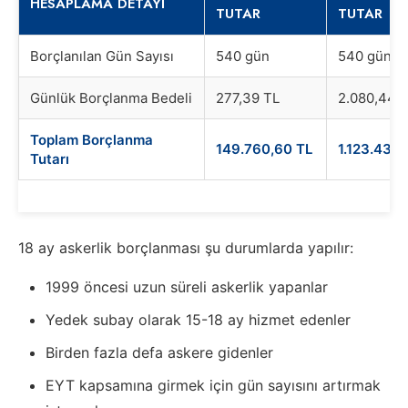
HESAPLAMA DETAYI
TUTAR
TUTAR
Borçlanılan Gün Sayısı
540 gün
540 gün
Günlük Borçlanma Bedeli
277,39 TL
2.080,44 
Toplam Borçlanma
149.760,60 TL
1.123.437,
Tutarı
18 ay askerlik borçlanması şu durumlarda yapılır:
1999 öncesi uzun süreli askerlik yapanlar
Yedek subay olarak 15-18 ay hizmet edenler
Birden fazla defa askere gidenler
EYT kapsamına girmek için gün sayısını artırmak