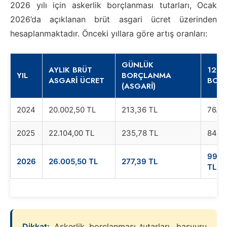
2026 yılı için askerlik borçlanması tutarları, Ocak
2026’da açıklanan brüt asgari ücret üzerinden
hesaplanmaktadır. Önceki yıllara göre artış oranları:
GÜNLÜK
AYLIK BRÜT
12 A
YIL
BORÇLANMA
ASGARI ÜCRET
BOR
(ASGARI)
2024
20.002,50 TL
213,36 TL
76.80
2025
22.104,00 TL
235,78 TL
84.88
99.8
2026
26.005,50 TL
277,39 TL
TL
Dikkat:
Askerlik borçlanması tutarları, başvuru