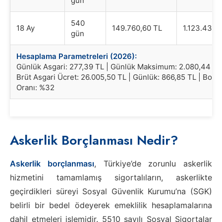
gün
540
18 Ay
149.760,60 TL
1.123.437,
gün
Hesaplama Parametreleri (2026):
Günlük Asgari: 277,39 TL | Günlük Maksimum: 2.080,44 TL
Brüt Asgari Ücret: 26.005,50 TL | Günlük: 866,85 TL | Bor
Oranı: %32
Askerlik Borçlanması Nedir?
Askerlik borçlanması
, Türkiye’de zorunlu askerlik
hizmetini tamamlamış sigortalıların, askerlikte
geçirdikleri süreyi Sosyal Güvenlik Kurumu’na (SGK)
belirli bir bedel ödeyerek emeklilik hesaplamalarına
dahil etmeleri işlemidir. 5510 sayılı Sosyal Sigortalar