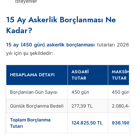
isteyenler
15 Ay Askerlik Borçlanması Ne
Kadar?
15 ay (450 gün) askerlik borçlanması
tutarları 2026
yılı için şu şekildedir:
ASGARI
MAKSIMU
HESAPLAMA DETAYI
TUTAR
TUTAR
Borçlanılan Gün Sayısı
450 gün
450 gün
Günlük Borçlanma Bedeli
277,39 TL
2.080,44 
Toplam Borçlanma
124.825,50 TL
936.198,0
Tutarı