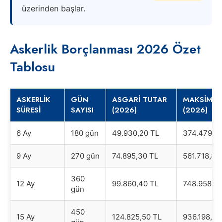
üzerinden başlar.
Askerlik Borçlanması 2026 Özet
Tablosu
ASKERLIK
GÜN
ASGARI TUTAR
MAKSIMUM
SÜRESI
SAYISI
(2026)
(2026)
6 Ay
180 gün
49.930,20 TL
374.479,2
9 Ay
270 gün
74.895,30 TL
561.718,80
360
12 Ay
99.860,40 TL
748.958,4
gün
450
15 Ay
124.825,50 TL
936.198,00