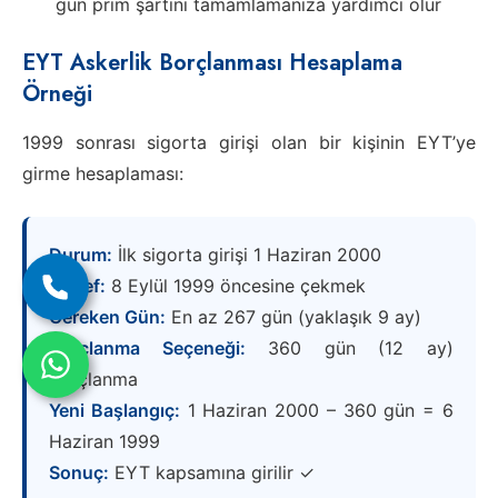
gün prim şartını tamamlamanıza yardımcı olur
EYT Askerlik Borçlanması Hesaplama
Örneği
1999 sonrası sigorta girişi olan bir kişinin EYT’ye
girme hesaplaması:
Durum:
İlk sigorta girişi 1 Haziran 2000
Hedef:
8 Eylül 1999 öncesine çekmek
Gereken Gün:
En az 267 gün (yaklaşık 9 ay)
Borçlanma Seçeneği:
360 gün (12 ay)
borçlanma
Yeni Başlangıç:
1 Haziran 2000 – 360 gün = 6
Haziran 1999
Sonuç:
EYT kapsamına girilir ✓