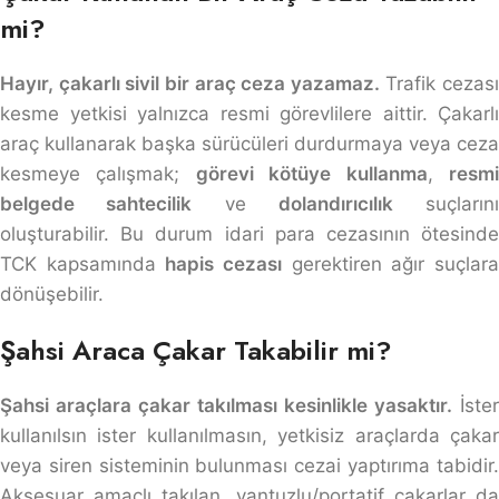
mi?
Hayır, çakarlı sivil bir araç ceza yazamaz.
Trafik cezası
kesme yetkisi yalnızca resmi görevlilere aittir. Çakarlı
araç kullanarak başka sürücüleri durdurmaya veya ceza
kesmeye çalışmak;
görevi kötüye kullanma
,
resm
belgede sahtecilik
ve
dolandırıcılık
suçlarını
oluşturabilir. Bu durum idari para cezasının ötesinde
TCK kapsamında
hapis cezası
gerektiren ağır suçlar
dönüşebilir.
Şahsi Araca Çakar Takabilir mi?
Şahsi araçlara çakar takılması kesinlikle yasaktır.
İster
kullanılsın ister kullanılmasın, yetkisiz araçlarda çakar
veya siren sisteminin bulunması cezai yaptırıma tabidir.
Aksesuar amaçlı takılan, vantuzlu/portatif çakarlar da