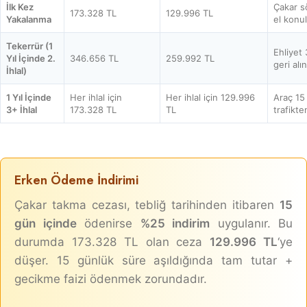
İlk Kez
Çakar s
173.328 TL
129.996 TL
Yakalanma
el konu
Tekerrür (1
Ehliyet
Yıl İçinde 2.
346.656 TL
259.992 TL
geri alın
İhlal)
1 Yıl İçinde
Her ihlal için
Her ihlal için 129.996
Araç 15
3+ İhlal
173.328 TL
TL
trafikt
Erken Ödeme İndirimi
Çakar takma cezası, tebliğ tarihinden itibaren
15
gün içinde
ödenirse
%25 indirim
uygulanır. Bu
durumda 173.328 TL olan ceza
129.996 TL
‘ye
düşer. 15 günlük süre aşıldığında tam tutar +
gecikme faizi ödenmek zorundadır.