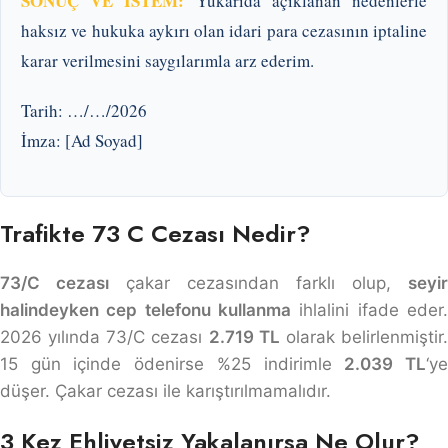
SONUÇ VE İSTEM:
Yukarıda açıklanan nedenlerle
haksız ve hukuka aykırı olan idari para cezasının iptaline
karar verilmesini saygılarımla arz ederim.
Tarih: …/…/2026
İmza: [Ad Soyad]
Trafikte 73 C Cezası Nedir?
73/C cezası
çakar cezasından farklı olup,
seyir
halindeyken cep telefonu kullanma
ihlalini ifade eder.
2026 yılında 73/C cezası
2.719 TL
olarak belirlenmiştir
15 gün içinde ödenirse %25 indirimle
2.039 TL
‘y
düşer. Çakar cezası ile karıştırılmamalıdır.
3 Kez Ehliyetsiz Yakalanırsa Ne Olur?