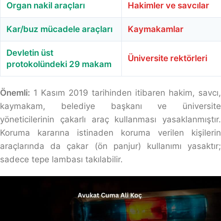
Organ nakil araçları
Hakimler ve savcılar
Kar/buz mücadele araçları
Kaymakamlar
Devletin üst
Üniversite rektörleri
protokolündeki 29 makam
Önemli:
1 Kasım 2019 tarihinden itibaren hakim, savcı,
kaymakam, belediye başkanı ve üniversite
yöneticilerinin çakarlı araç kullanması yasaklanmıştır.
Koruma kararına istinaden koruma verilen kişilerin
araçlarında da çakar (ön panjur) kullanımı yasaktır;
sadece tepe lambası takılabilir.