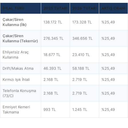
İHLAL TÜRÜ
2025 TUTARI
2026 TUTARI
ARTIŞ ORANI
Çakar/Siren
138.172 TL
173.328 TL
%25,49
Kullanma (İlk)
Çakar/Siren
276.345 TL
346.656 TL
%25,49
Kullanma (Tekerrür)
Ehliyetsiz Araç
18.677 TL
23.410 TL
%25,49
Kullanma
Drift/Makas Atma
46.393 TL
58.188 TL
%25,49
Kırmızı Işık İhlali
2.168 TL
2.719 TL
%25,49
Telefonla Konuşma
2.168 TL
2.719 TL
%25,49
(73/C)
Emniyet Kemeri
993 TL
1.245 TL
%25,49
Takmama