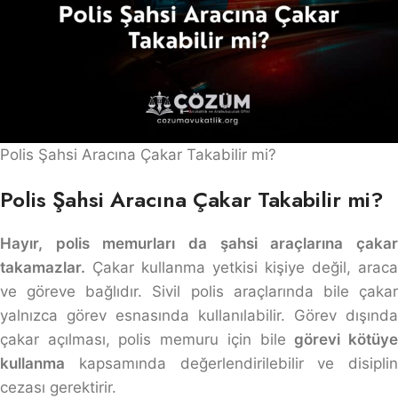
Polis Şahsi Aracına Çakar Takabilir mi?
Polis Şahsi Aracına Çakar Takabilir mi?
Hayır, polis memurları da şahsi araçlarına çakar
takamazlar.
Çakar kullanma yetkisi kişiye değil, araca
ve göreve bağlıdır. Sivil polis araçlarında bile çakar
yalnızca görev esnasında kullanılabilir. Görev dışında
çakar açılması, polis memuru için bile
görevi kötüy
kullanma
kapsamında değerlendirilebilir ve disiplin
cezası gerektirir.