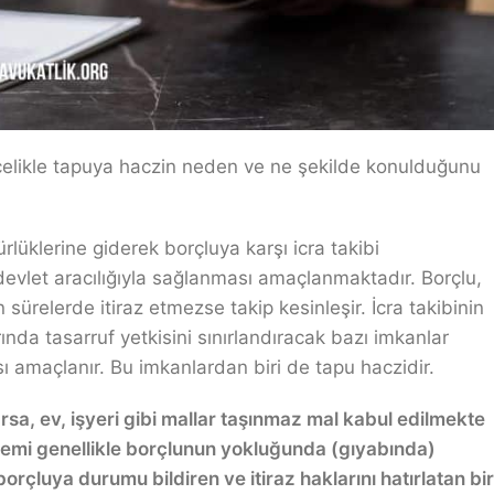
elikle tapuya haczin neden ve ne şekilde konulduğunu
lüklerine giderek borçluya karşı icra takibi
 devlet aracılığıyla sağlanması amaçlanmaktadır. Borçlu,
sürelerde itiraz etmezse takip kesinleşir. İcra takibinin
nda tasarruf yetkisini sınırlandıracak bazı imkanlar
 amaçlanır. Bu imkanlardan biri de tapu haczidir.
rsa, ev, işyeri gibi mallar taşınmaz mal kabul edilmekte
şlemi genellikle borçlunun yokluğunda (gıyabında)
orçluya durumu bildiren ve itiraz haklarını hatırlatan bir