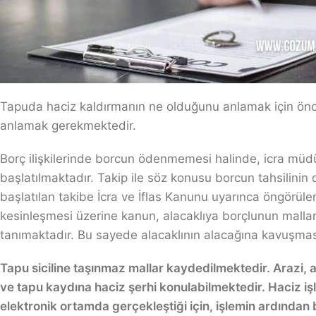
Tapuda haciz kaldırmanın ne olduğunu anlamak için önc
anlamak gerekmektedir.
Borç ilişkilerinde borcun ödenmemesi halinde, icra müdür
başlatılmaktadır. Takip ile söz konusu borcun tahsilinin
başlatılan takibe İcra ve İflas Kanunu uyarınca öngörülen 
kesinleşmesi üzerine kanun, alacaklıya borçlunun malları
tanımaktadır. Bu sayede alacaklının alacağına kavuşması
Tapu siciline taşınmaz mallar kaydedilmektedir. Arazi, a
ve tapu kaydına haciz şerhi konulabilmektedir. Haciz i
elektronik ortamda gerçekleştiği için, işlemin ardından b