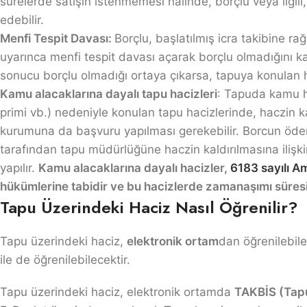
sürelerde satışın istenmemesi halinde, borçlu veya ilgili,
edebilir.
Menfi Tespit Davası:
Borçlu, başlatılmış icra takibine r
uyarınca menfi tespit davası açarak borçlu olmadığını k
sonucu borçlu olmadığı ortaya çıkarsa, tapuya konulan ha
Kamu alacaklarına dayalı tapu hacizleri
: Tapuda kamu ha
primi vb.) nedeniyle konulan tapu hacizlerinde, haczin kal
kurumuna da başvuru yapılması gerekebilir. Borcun ödenm
tarafından tapu müdürlüğüne haczin kaldırılmasına ilişki
yapılır.
Kamu alacaklarına dayalı hacizler,
6183 sayılı A
hükümlerine tabidir ve bu hacizlerde zamanaşımı süresi
Tapu Üzerindeki Haciz Nasıl Öğrenilir?
Tapu üzerindeki haciz,
elektronik ortam
dan öğrenilebile
ile de öğrenilebilecektir.
Tapu üzerindeki haciz, elektronik ortamda
TAKBİS (Tapu