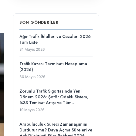
SON GÖNDERILER
Ağır Trafik İhlalleri ve Cezaları 2026
Tam Liste
31 Mayıs 2026
Trafik Kazası Tazminatı Hesaplama
(2026)
30 Mayıs 2026
Zorunlu Trafik Sigortasında Yeni
Dönem 2026: Şoför Odaklı Sistem,
%33 Teminat Artışı ve Tüm
Değişiklikler
19 Mayıs 2026
Arabuluculuk Süreci Zamanaşımını
Durdurur mu? Dava Açma Süreleri ve
Hak Düşürücü Süre Rehberi 2026