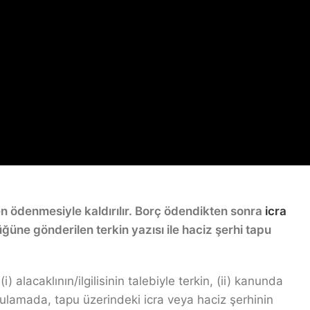
 ödenmesiyle kaldırılır. Borç ödendikten sonra
icra
ğüne gönderilen terkin yazısı ile haciz şerhi tapu
) alacaklının/ilgilisinin talebiyle terkin, (ii) kanunda
lamada, tapu üzerindeki icra veya haciz şerhinin