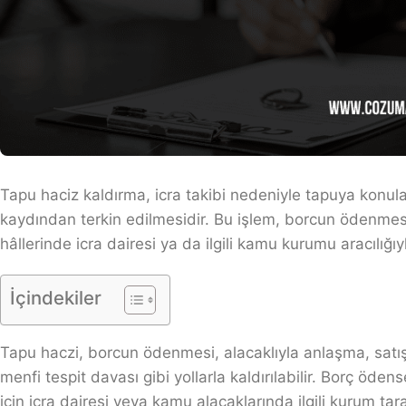
Tapu haciz kaldırma, icra takibi nedeniyle tapuya konul
kaydından terkin edilmesidir. Bu işlem, borcun ödenmes
hâllerinde icra dairesi ya da ilgili kamu kurumu aracılığıyla
İçindekiler
Tapu haczi, borcun ödenmesi, alacaklıyla anlaşma, satış
menfi tespit davası gibi yollarla kaldırılabilir. Borç öde
için icra dairesi veya kamu alacaklarında ilgili kurum t