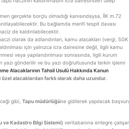
 tapu haczinin kaldırılmasını icra dairesinden talep
ağmen gerçekte borçlu olmadığı kanısındaysa, İİK m.72
anıtlayabilecektir. Bu bağlamda menfi tespit davası
ciz de kaldırılabilecektir.
czi olarak da adlandırılan, kamu alacakları (vergi, SGK
dırılması için yalnızca icra dairesine değil, ilgili kamu
esi veya yapılandırılması sonrasında, ilgili kurum
n yazı gönderilir ve bu yazı doğrultusunda terkin işlemi
mme Alacaklarının Tahsil Usulü Hakkında Kanun
 özel alacaklardan farklı olarak daha uzundur.
ceği gibi,
Tapu müdürlüğü
ne gidilerek yapılacak başvur
 ve Kadastro Bilgi Sistemi)
veritabanına entegre çalışa