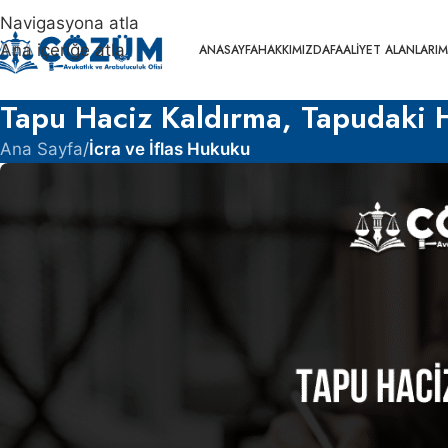
Navigasyona atla
Ana içeriğe atla
ANASAYFA
HAKKIMIZDA
FAALIYET ALANLARIM
Tapu Haciz Kaldırma, Tapudaki Ha
Ana Sayfa
/
İcra ve İflas Hukuku