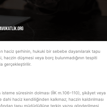
an haciz şerhinin, hukuki bir sebebe dayanılarak tapu
i, haczin düşmesi veya borç bulunmadığının tespiti
 gerçekleştirilir.
 isteme süresinin dolması (İİK m.106–110), şikâyet veya
nse dahi haciz kendiliğinden kalkmaz; haczin kaldırılması
arafından tapu müdürlüğüne terkin yazısı gönderilmesi