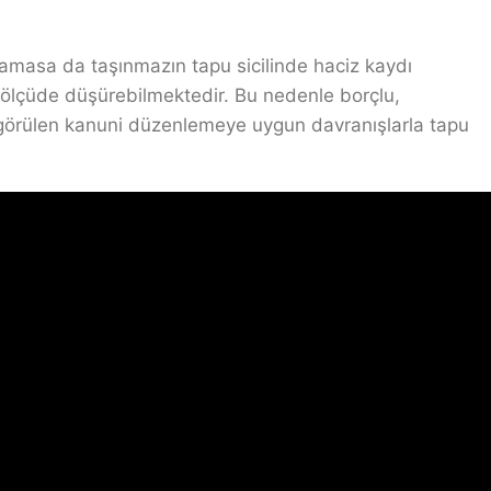
tlamasa da taşınmazın tapu sicilinde haciz kaydı
ölçüde düşürebilmektedir. Bu nedenle borçlu,
görülen kanuni düzenlemeye uygun davranışlarla tapu