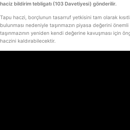
haciz bildirim tebligatı (103 Davetiyesi) gönderilir.
Tapu haczi, borçlunun tasarruf yetkisini tam olarak kısı
bulunması nedeniyle taşınmazın piyasa değerini önemli 
taşınmazının yeniden kendi değerine kavuşması için ön
haczini kaldırabilecektir.