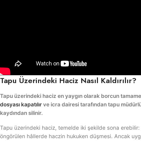
Tapu Üzerindeki Haciz Nasıl Kaldırılır?
Tapu üzerindeki haciz en yaygın olarak borcun tamamen
dosyası kapatılır
ve icra dairesi tarafından tapu müdürlü
kaydından silinir.
Tapu üzerindeki haciz, temelde iki şekilde sona erebilir: (i
öngörülen hâllerde haczin hukuken düşmesi. Ancak uygu