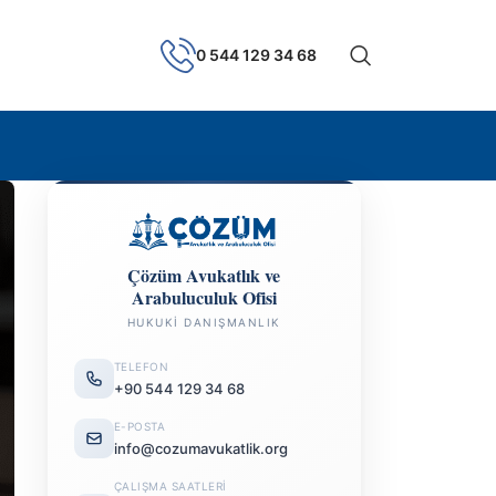
0 544 129 34 68
Çözüm Avukatlık ve
Arabuluculuk Ofisi
HUKUKI DANIŞMANLIK
TELEFON
+90 544 129 34 68
E-POSTA
info@cozumavukatlik.org
ÇALIŞMA SAATLERI