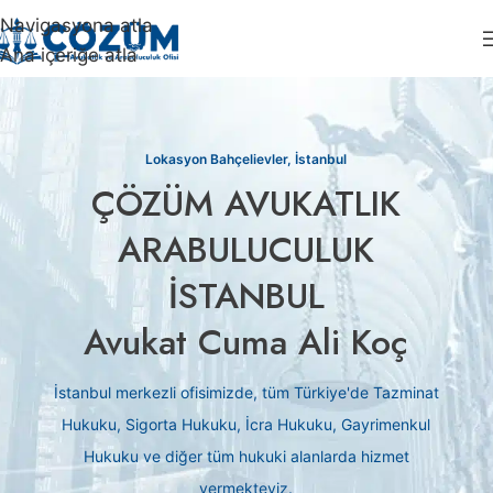
Navigasyona atla
Ana içeriğe atla
Lokasyon Bahçelievler, İstanbul
ÇÖZÜM AVUKATLIK
ARABULUCULUK
İSTANBUL
Avukat Cuma Ali Koç
İstanbul merkezli ofisimizde, tüm Türkiye'de Tazminat
Hukuku, Sigorta Hukuku, İcra Hukuku, Gayrimenkul
Hukuku ve diğer tüm hukuki alanlarda hizmet
vermekteyiz.