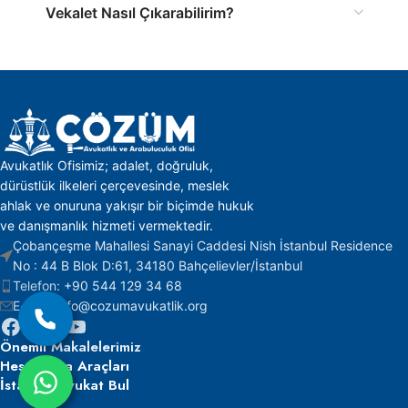
Vekalet Nasıl Çıkarabilirim?
Avukatlık Ofisimiz; adalet, doğruluk,
dürüstlük ilkeleri çerçevesinde, meslek
ahlak ve onuruna yakışır bir biçimde hukuk
ve danışmanlık hizmeti vermektedir.
Çobançeşme Mahallesi Sanayi Caddesi Nish İstanbul Residence
No : 44 B Blok D:61, 34180 Bahçelievler/İstanbul
Telefon:
+90 544 129 34 68
E-mail:
info@cozumavukatlik.org
Önemli
Makalelerimiz
Hesaplama Araçları
İstanbul Avukat Bul