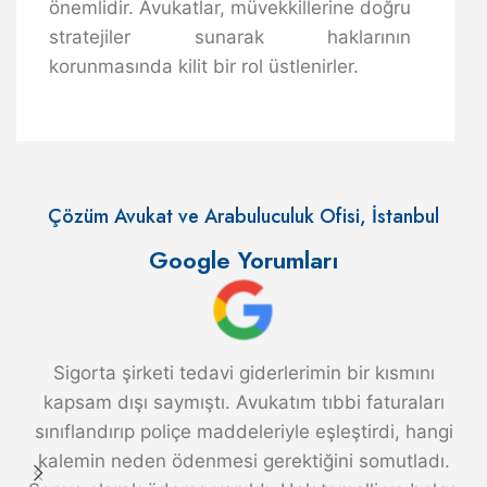
önemlidir. Avukatlar, müvekkillerine doğru
stratejiler sunarak haklarının
korunmasında kilit bir rol üstlenirler.
Çözüm Avukat ve Arabuluculuk Ofisi, İstanbul
Google Yorumları
Sigorta şirketi tedavi giderlerimin bir kısmını
kapsam dışı saymıştı. Avukatım tıbbi faturaları
sınıflandırıp poliçe maddeleriyle eşleştirdi, hangi
kalemin neden ödenmesi gerektiğini somutladı.
a