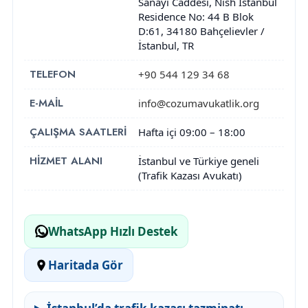
Sanayi Caddesi, Nish İstanbul
Residence No: 44 B Blok
D:61
,
34180
Bahçelievler
/
İstanbul
,
TR
TELEFON
+90 544 129 34 68
E-MAIL
info@cozumavukatlik.org
ÇALIŞMA SAATLERI
Hafta içi 09:00 – 18:00
HIZMET ALANI
İstanbul ve Türkiye geneli
(Trafik Kazası Avukatı)
WhatsApp Hızlı Destek
Haritada Gör