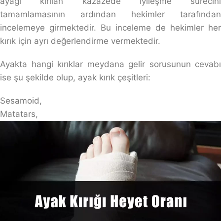
ayağı kırılan kazazede iyileşme sürecini
tamamlamasının ardından hekimler tarafından
incelemeye girmektedir. Bu inceleme de hekimler her
kırık için ayrı değerlendirme vermektedir.
Ayakta hangi kırıklar meydana gelir sorusunun cevabı
ise şu şekilde olup, ayak kırık çeşitleri:
Sesamoid,
Matatars,