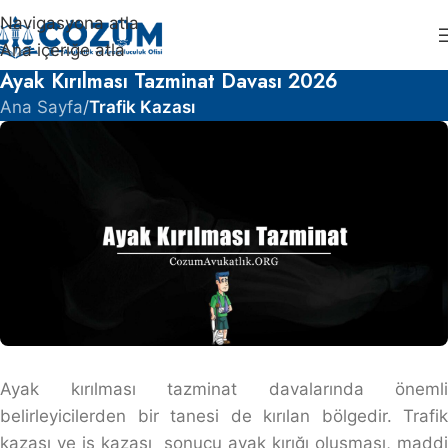
Navigasyona atla
Ana içeriğe atla
Ayak Kırılması Tazminat Davası 2026
Ana Sayfa
/
Trafik Kazası
Ayak kırılması tazminat davalarında önemli
belirleyicilerden bir tanesi de kırılan bölgedir. Trafik
kazası ve iş kazası sonucu ayak kırığı oluşması, maddi