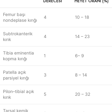
DERECESI
HEYET ORANI (%)
Femur başı
4
10 – 18
nondeplase kırığı
Subtrokanterik
4
14 – 23
kırık
Tibia eminentia
1
6– 9
kopma kırığı
Patella açık
3
8 – 14
parsiyel kırığı
Pilon–tibial açık
5
20 – 32
kırık
Tarsal kemik