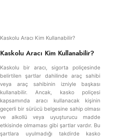
Araç sahibi, aracını başkasına kullandırdığı ve sürücü
kusurlu olduğu takdirde, kazadan doğan tazminatı
ödemek zorunda kalırsa, bu tutarı kusurlu sürücüden
talep etme yani
rücu
hakkına sahiptir. Türk Borçla
Kanunu’nun 49. maddesi ve Yargıtay içtihatlarına göre,
kusurlu sürücünün verdiği zararı üstlenen araç sahibi,
ödediği tazminatı sürücüden geri alabilir.
Kaza sonrası hasar alarak bakım ve onarıma giren
aracın işlem görmesi sebebiyle kullanılamaması
durumunda günlük
ikame araç bedeli
ödenmektedir
Günlük ikame bedeli, kusurlu araç sürücüsünden talep
edilebilmektedir.
Örneği
2026 Trafik Sigortası Araç Başına Teminat Limit
400.000 TL’dir. Gerçekleşen kaza sonucu hasarın