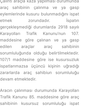
Başkasını aracını kullanmak diğer bir ifadeyle emaneten
araba kullanmanın herhangi bir cezası
bulunmamaktadır. Cezası bulunmayan bu durumun
aracın trafik kazasına karışması durumunda
yükümlülükleri bulunmaktadır.
Kazaya sebebiyet veren sürücünün cezai yaptırımları ve
tazminat yükümlülükleri bulunmaktadır.
Sürücünün yanı sıra araç sahibi de sürücü kadar
sorumludur. Kazaya karışan aracın sebebiyet verdiği
yaralanmaların gerçekleşmesi durumunda kazazede
araç sahibine manevi tazminat davası açabilmektedir.
Türk Ceza Kanunu
’na göre ise kimse başkasının
fiilinden dolayı yargılanamaz. Bu madde gereğince araç
sahibinin cezai sorumluluğu yoktur.