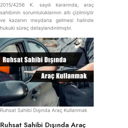
Ruhsat sahibi dışında bir kişinin aracı kullanması
mümkündür, ancak bu durumda sürücü ve ruhsat
sahibinin hukuki sorumlulukları doğar. Ruhsat sahibinin,
aracını bir başkasına emanet etmesi halinde, trafik
kazası olursa kusursuz sorumluluk ilkesi gereği
tazminat sorumluluğu olabilir. Aracı kullanan kişi, sürücü
kusuru sebebiyle meydana gelen her türlü zarardan
sorumlu tutulur. Yargıtay kararları bu tür durumlarda,
aracı kullanan kişinin kusurunun belirlenmesi ve
sorumluluğun ona yüklenmesi gerektiğini vurgular.
Sigorta poliçeleri bu kapsamda devreye girer.