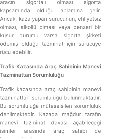
zorunda kaldığı tazminatı sizden rücu yoluyla talep
edebilir.
Şirket Aracıyla Yapılan Kazayı Kim Öder?
Şirket aracıyla yapılan kazada, sürücü kusurluysa
üçüncü kişilere verilen zararlar zorunlu trafik sigortası
tarafından karşılanır. Ancak, sürücünün kusuru
nedeniyle sigorta kapsamı dışında kalan masraflar veya
şirketin uğradığı zararlar, sürücüye rücu edilebilir.
Av. Cuma Ali Koç hakkında
Av. Cuma Ali Koç, Atatürk Üniversitesi Hukuk