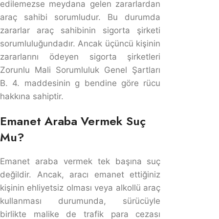
Trafik Sigortası Araç Sahibine Mi
Yapılır?
Trafik sigorta poliçesi, aracı yeni alan kişinin kendi
adına yaptırması gerekmektedir. Ancak yüksek sigorta
primi ödemek istemeyen araç sahipleri eşleri veya
yakınlarının adına yaptırarak daha az prim ödemektedir.
Trafik sigortası, 2918 sayılı Karayolları Trafik Kanunu
gereği trafiğe çıkacak olan her araca zorunlu kılınmıştır.
Trafik sigortası kaza anında aracınızı diğer araçlara ve
ya üçüncü kişilere karşı korumaktadır. Kaza sonrasında
ise kazadaki kusur dağılımına göre ödeme yapmaktadır.