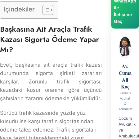
Sigorta Ödeme Yapar Mı?
Evet, başkasına ait araçla trafik kazası durumunda
sigorta şirketi zararları karşılar. Zorunlu trafik sigortası,
kazadaki kusur oranına göre üçüncü şahısların zararını
ödemekle yükümlüdür.
Sürücü trafik kazasında yüzde yüz kusurlu ise karşı
tarafın sigortasından ödeme talep edemez. Trafik
sigortaları kaza tespit tutanaklarındaki kusur dağılımına
göre ödeme yapmaktadır. Kazada tamamen kusurlu
olan taraf ödeme talep edemez.
Sürücünün haklılık payı %25 bile olsa ödeme talep
edebilmektedir. Trafik sigortası kusur oranına göre
ödeme yapmaktadır.
Tek taraflı trafik kazası
nda sigorta ödeme yapmaz.
Aracın kaskosu varsa devreye kasko girecektir.