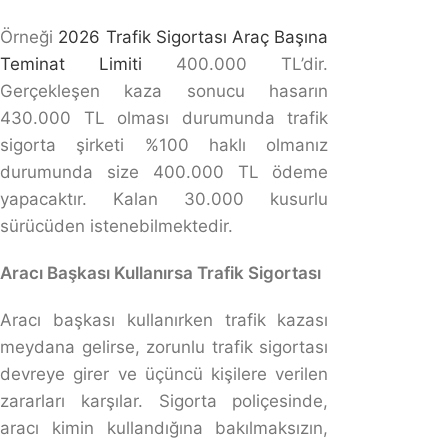
Araç sahibi, üçüncü kişilere verilen zararlar için
“Kusursuz Sorumluluk İlkesi” kapsamında sorumlu olur.
Ancak, araç sahibi daha sonra sürücüye rücu edebilir.
Başkasının aracını kullanırken kaza
yaparsam araç sahibi mağduriyet yaşar
mı?
Eğer kasko ve zorunlu trafik sigortası mevcutsa,
zararların büyük bir kısmı sigorta tarafından karşılanır.
Ancak, araç sahibi sigortanın karşılamadığı masraflar
için mağduriyet yaşayabilir.
Aracın sahibi kaza sonrasında benden
tazminat talep edebilir mi?
Evet, araç sahibi, kazadan doğan zararlar için ödemek