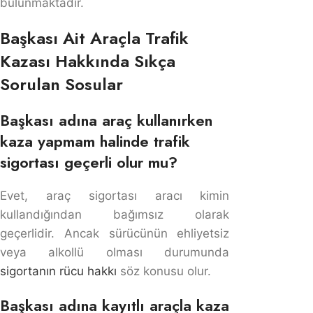
Fakültesi'nden 2011 yılında mezun oldu ve 2013
yılından bu yana İstanbul Barosu'na kayıtlı olarak
(Sicil No: 45497) avukatlık yapmaktadır. 2023
yılından itibaren Adalet Bakanlığı siciline kayıtlı
arabulucu (Sicil No: 29682) olarak da hizmet
vermektedir. Çözüm Avukatlık ve Arabuluculuk
Ofisi'nin kurucusu olup ağırlıklı olarak trafik kazası
tazminatı, sigorta tahkim, araç değer kaybı ve iş
kazası davalarında çalışmaktadır.
Av. Cuma Ali Koç tarafından yazılan tüm
gönderileri görüntüle