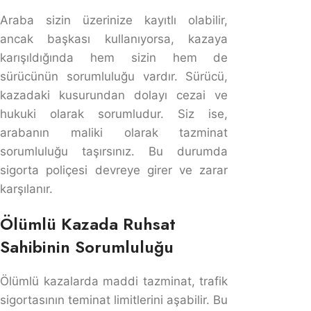
zararlardan sorumlu tutulma riski ciddi boyutlara
ulaşmaktadır.
Maddi Hasarlı Trafik Kazasında Araç
Sahibinin Sorumluluğu
Karayolları Trafik Kanunu 85/5, ‘araç sahibinin, aracın
sürücüsünün ve ya aracın kullanılmasına katılan
yardımcı kişilerin kusurundan kendi kusuru gibi
sorumludur’ demektedir. Emanete verilen aracın maddi
hasarlı trafik kazasına karışması sonucunda sürücü
kadar araç sahibi de sorumludur. Maddi hasarlı trafik
kazalarında
araç mahrumiyet bedeli
,
ticari kazanç kayb
tazminatı
ndan araç sahibi ve sürücüsü sorumludur.