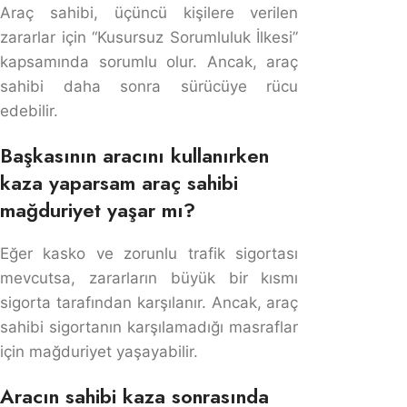
GEÇTİGİNİN HABERİ YOK ÇALIŞTIGI
ŞİRKETİNDE İKAZI VEYA HABERİ YOK BU
DURUMDA SÜRÜCÜ YANİ ÜÇÜNCÜ KİŞİ
ŞİRKET SAHİBİNE VEYA SİGORTA
ŞİRKETİNE PARA ÖDERMİ ÖDERSE ARANI
YÜZDE KAÇ OLUR T.Ş.K LER
YANITLA
Çözüm Avukatlık
dedi ki:
13 Aralık 2023, 09:27
Cezalar şahsidir. Araç işletenine ve
sürücüsüne ayrı ayrı cezalar kesilecektir.
Karşı tarafından araç hasarını da sigorta
şirketiniz karşılayacaktır ancak araç sahibi