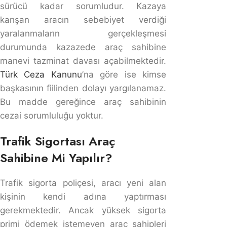
aracı kullanacak kişinin geçerli bir sürücü belgesine
sahip olması ve alkollü veya uyuşturucu madde
etkisinde olmaması gibi şartlar vardır. Bu şartlara
uyulmadığı takdirde kasko sigortası, hasar masraflarını
karşılamama veya ödenen tutarı geri talep etme
hakkına sahiptir.
Kaskolu Aracı Sahibinden Başkası Kullanırsa
Kaskolu aracı sahibinden başkası kullanırsa, araç
sahibinin izniyle ve poliçe şartlarına uygun şekilde
kullanıldığı sürece kasko sigortası geçerliliğini korur.
Ancak, aracı kullanan kişi geçerli bir sürücü belgesine
sahip olmalı ve alkollü ya da uyuşturucu etkisinde
olmamalıdır. Aksi takdirde, kasko sigortası hasar
tazminatını karşılamayabilir veya ödenen bedeli rücu
edebilir.