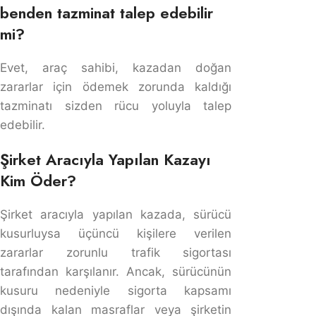
ve sürücüsüne
rücu
ettirecektir.
YANITLA
Naim sabbagh
dedi ki:
28 Haziran 2024, 18:59
merhabalar hocam benim abim /ma/ misafir
plakalı kendi aracım ile kaza geçirdi 2022
‘de tutanak tutuldu taraflar arasında ama
sigorta ehliyet ruhsat ve muayene vardı
herhangi bir eksiklik yoktu bizim100 /100
kusurlu çıktı kaza sonucunda ondan sonra
bizim sigorta şirket/ Nippon/ abim hakkında
ve benim hâkimda dava açtı sürücü alkollü
diye icra dairesinde bizi aradılar özel bir
avukatlık bürosunden biz şaşırdık nasıl
alkollü olabiliriz ne dayanarak? trafik