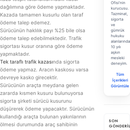
Sürücünün araçta meydana gelen zararda kısmen
kusuru bulunuyorsa sigorta şirketi sürücü kusurunu
düşürerek ödeme yapacaktır. Sürücünün kullandığı
araçta bulunan yakınlarının ölmesi durumunda araç
sahibinin sorumluluğu kadar Destekten Yoksun Kalma
Tazminatı talep edilebilir.
Sigorta şirketi, tazminatı karşıladıktan sonra alkollü
veya ehliyetsiz sürücünün kusurlu olduğu durumlarda
ödediği miktarı sürücüden ve araç sahibinden rücu
ederek talep edebilir. Yani, sigorta ödeme yapar ancak
daha sonra ilgili kişilere geri ödeme davası açabilir.