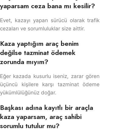
Sonraki Yazı
Önceki Yazı
“
Başkasına Ait Araçla Trafik Kazası,
Sigorta, Cezai Sorumluluk 2026
”
hakkında 20 düşünce
nurullah yüksel
dedi ki:
10 Aralık 2023, 18:32
E SINIFI SÜRÜCÜ BELGESİNE SAHİP BİR
KİŞİ LTD ŞTİ NE AİT BİR ARACI
KULLANIRKEN KAZA YAPMIŞ KAZA SUÇ
ORANI YARI YARIYA VERİLMİŞ İKİ
TARAFADA.YALNIZ E SINIFI SÜRÜCÜ
BELGESİNE SAHİP OLAN KİŞİ SÜRÜCÜ
BELGESİNİN KIRBEŞGÜN VİZESİNİN