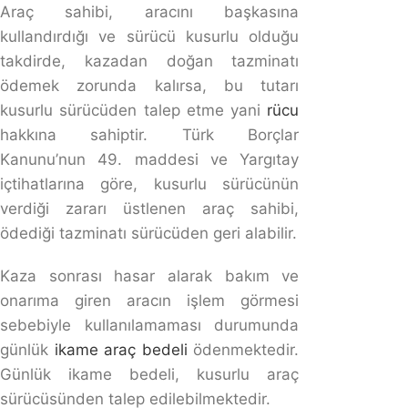
konusu olur.
Başkası adına kayıtlı araçla kaza yaparsam
ceza bana mı kesilir?
Evet, kazayı yapan sürücü olarak trafik cezaları ve
sorumluluklar size aittir.
Kaza yaptığım araç benim değilse tazminat
ödemek zorunda mıyım?
Eğer kazada kusurlu iseniz, zarar gören üçüncü kişilere
karşı tazminat ödeme yükümlülüğünüz doğar.
Başkası adına kayıtlı bir araçla kaza
yaparsam, araç sahibi sorumlu tutulur mu?