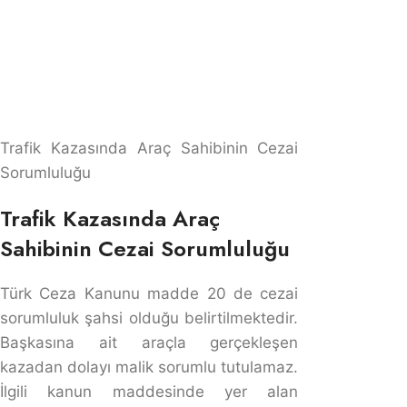
Çalıntı Araçla Trafik Kazası
Çalıntı Araçla Trafik Kazası
Çalıntı araçla kaza yapılması durumunda araç sahibinin
çalınma ve ya gasp eylemlerinde kusuru bulunmadığını
ispat etmek zorundadır. İspatın gerçekleşmediği
durumlarda 2918 sayılı Karayolları Trafik Kanunu’nun
107. maddesine göre çalınan ve ya gasp edilen araçlar
araç sahibinin sorumluluğunda olduğu belirtilmektedir.
107/1 maddesine göre ise kusursuzluk ispatlanmazsa
üçüncü kişinin uğradığı zararlarda araç sahibiun
sorumluluğu devam etmektedir.
Aracın çalınması durumunda Karayolları Trafik Kanunu
85. maddesine göre araç sahibinin kusursuz