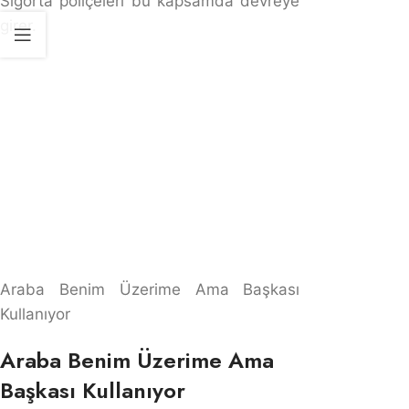
kusurundan dolayı cezai ve hukuki olarak sorumludur.
Siz ise, arabanın maliki olarak tazminat sorumluluğu
taşırsınız. Bu durumda sigorta poliçesi devreye girer ve
zarar karşılanır.
Ölümlü Kazada Ruhsat Sahibinin
Sorumluluğu
Ölümlü kazalarda maddi tazminat, trafik sigortasının
teminat limitlerini aşabilir. Bu durumda, ruhsat sahibinin
sorumluluğu doğar ve kalan tazminat bedelini
karşılaması gerekir. Ayrıca manevi tazminat talepleri de
oldukça yüksek olabilir, bu da ruhsat sahibinin
üstlendiği riski artırır. Sigorta şirketi teminat limitine
kadar ödeme yapar, ancak aşan kısımlar için ruhsat
sahibi doğrudan muhatap alınır. Dolayısıyla, bu tür
kazalarda ruhsat sahibinin maddi ve manevi