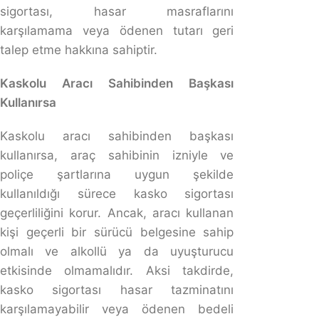
430.000 TL olması durumunda trafik sigorta şirketi
%100 haklı olmanız durumunda size 400.000 TL
ödeme yapacaktır. Kalan 30.000 kusurlu sürücüden
istenebilmektedir.
Aracı Başkası Kullanırsa Trafik Sigortası
Aracı başkası kullanırken trafik kazası meydana gelirse,
zorunlu trafik sigortası devreye girer ve üçüncü kişilere
verilen zararları karşılar. Sigorta poliçesinde, aracı kimin
kullandığına bakılmaksızın, aracın sigortalı olması
sigorta kapsamında olduğu anlamına gelir. Ancak, kaza
yapan sürücünün, ehliyetsiz olması, alkollü olması veya
benzeri bir kusur durumu varsa sigorta şirketi ödemiş
olduğu tazminat için sürücüye rücu edebilir.
Trafik Kazasında Araç Sahibinin Manevi Tazminattan
Sorumluluğu