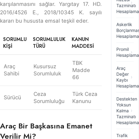
Araç Bir Başkasına Emanet Verilir Mi?
Araç bir başkasına emanet edilebilir, ancak bu
durumda belirli sorumluluklar doğar. Araç sahibi, aracı
kullanan kişinin yasal yeterliliklere sahip olduğundan
(ehliyet durumu, trafik kurallarına uyma) emin olmalıdır.
Emanet edilen kişi, aracı kullanırken kusurlu bir
davranış sergilerse, bu kusur hem maddi hem de
hukuki sorumlulukları beraberinde getirir. Eğer kaza
meydana gelirse, aracı emanet alan kişi ceza
sorumluluğuyla karşı karşıya kalır. Araç sahibi ise,
sigorta kapsamına göre maddi zararların
karşılanmasından sorumlu olabilir.
Yargıtay 17. HD. 2014/8761 E., 2015/4256 K. sayılı
kararında, araç sahibinin sorumluluklarının altı çizilmiştir
ve kazanın meydana gelmesi halinde hukuki süreç