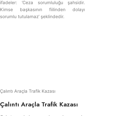
sorumluluğu ispat edilemezse meydana gelen
zararlardan araç sahibi sorumludur. Bu durumda
zararlar araç sahibinin sigorta şirketi
sorumluluğundadır. Ancak üçüncü kişinin zararlarını
ödeyen sigorta şirketleri Zorunlu Mali Sorumluluk Genel
Şartları B. 4. maddesinin g bendine göre rücu hakkına
sahiptir.
Emanet Araba Vermek Suç Mu?
Emanet araba vermek tek başına suç değildir. Ancak,
aracı emanet ettiğiniz kişinin ehliyetsiz olması veya
alkollü araç kullanması durumunda, sürücüyle birlikte
malike de trafik para cezası uygulanır.
Başkasının Arabasını Kullanmak
Cezası