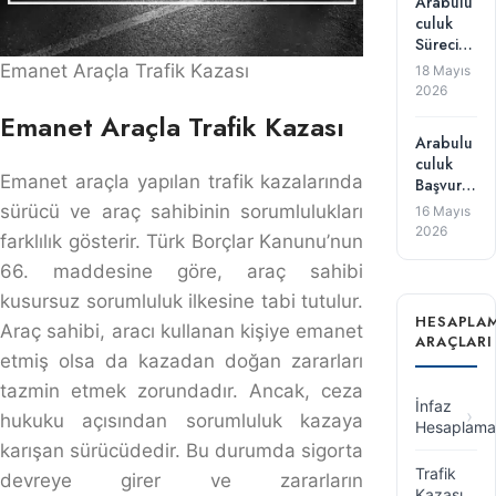
zararları tazmin etmek zorundadır. Ancak, ceza hukuku
açısından sorumluluk kazaya karışan sürücüdedir. Bu
durumda sigorta devreye girer ve zararların
karşılanmasını sağlar. Yargıtay 17. HD. 2016/4526 E.,
2018/10345 K. sayılı kararı bu hususta emsal teşkil
eder.
SORUMLU
SORUMLULUK
KANUN
KIŞI
TÜRÜ
MADDESI
Kusursuz
Araç Sahibi
TBK Madde 66
Sorumluluk
Türk Ceza
Sürücü
Ceza Sorumluluğu
Kanunu