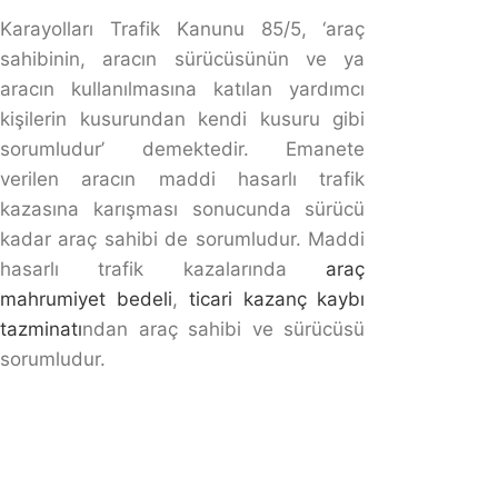
olduğu belirtilmektedir. Başkasına ait araçla
gerçekleşen kazadan dolayı malik sorumlu tutulamaz.
İlgili kanun maddesinde yer alan ifadeler: ‘Ceza
sorumluluğu şahsidir. Kimse başkasının fiilinden dolayı
sorumlu tutulamaz’ şeklindedir.