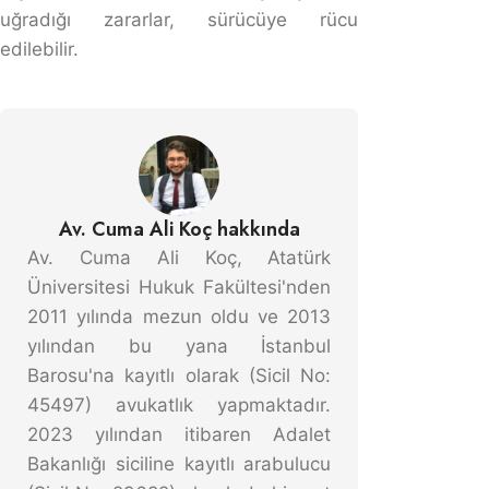
gelmedi test yapılmadı falan filan onlar
hatasını anıldılar yanlız davasını çekmediler
nedeni değiştirerek geri ödeme emri
çıkardılar sürücü ehliyetsizdi diye yeni
konuştuk aradık ehliyet resimleri gönderdim
o zaman başka bir nedeni bulmaya
çalıştılar . araç Benim üstümde ve kaza
anında abim tarafından kullanıldığı için
ehliyeti geçersiz sayılır diye neyse çok
uzatmadan anlaşalım bir dedik avukat
tuttum karşı tarafı ile anlaştı yaklaşık 9 bin
TL verdik dava kapandı. ama geçen sene
yine aynı kaza aynı sebeple dava açtılar
geriden aynı miktarda ödeme emri
çıkarmışlar bende şaşırdım tebliğ gelince
direk bizim avukatla konuştum pek
ilgilenmedi itiraz süresi geçince bizim