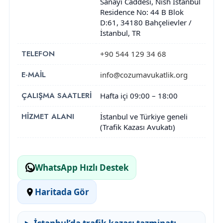
Sanayi Caddesi, Nish İstanbul
Residence No: 44 B Blok
D:61
,
34180
Bahçelievler
/
İstanbul
,
TR
TELEFON
+90 544 129 34 68
E-MAIL
info@cozumavukatlik.org
ÇALIŞMA SAATLERI
Hafta içi 09:00 – 18:00
HIZMET ALANI
İstanbul ve Türkiye geneli
(Trafik Kazası Avukatı)
WhatsApp Hızlı Destek
Haritada Gör