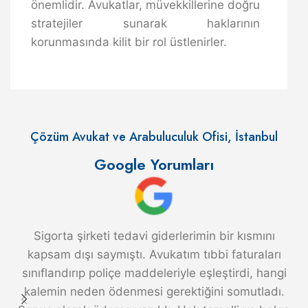
önemlidir. Avukatlar, müvekkillerine doğru
stratejiler sunarak haklarının
korunmasında kilit bir rol üstlenirler.
Çözüm Avukat ve Arabuluculuk Ofisi, İstanbul
Google Yorumları
Sigorta şirketi tedavi giderlerimin bir kısmını
kapsam dışı saymıştı. Avukatım tıbbi faturaları
sınıflandırıp poliçe maddeleriyle eşleştirdi, hangi
kalemin neden ödenmesi gerektiğini somutladı.
a