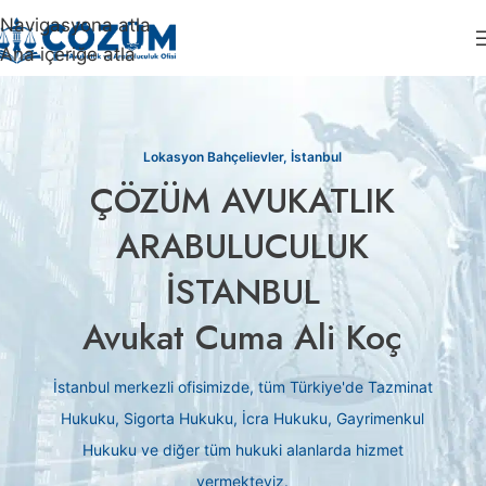
Navigasyona atla
Ana içeriğe atla
Lokasyon Bahçelievler, İstanbul
ÇÖZÜM AVUKATLIK
ARABULUCULUK
İSTANBUL
Avukat Cuma Ali Koç
İstanbul merkezli ofisimizde, tüm Türkiye'de Tazminat
Hukuku, Sigorta Hukuku, İcra Hukuku, Gayrimenkul
Hukuku ve diğer tüm hukuki alanlarda hizmet
vermekteyiz.