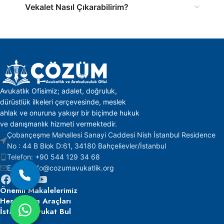
Vekalet Nasıl Çıkarabilirim?
Avukatlık Ofisimiz; adalet, doğruluk,
dürüstlük ilkeleri çerçevesinde, meslek
ahlak ve onuruna yakışır bir biçimde hukuk
ve danışmanlık hizmeti vermektedir.
Çobançeşme Mahallesi Sanayi Caddesi Nish İstanbul Residence
No : 44 B Blok D:61, 34180 Bahçelievler/İstanbul
Telefon:
+90 544 129 34 68
E-mail:
info@cozumavukatlik.org
Önemli
Makalelerimiz
Hesaplama Araçları
İstanbul Avukat Bul